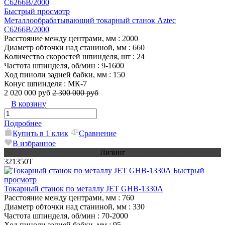
Быстрый просмотр
Металлообрабатывающий токарный станок Aztec
C6266B/2000
Расстояние между центрами, мм
: 2000
Диаметр обточки над станиной, мм
: 660
Количество скоростей шпинделя, шт
: 24
Частота шпинделя, об/мин
: 9-1600
Ход пиноли задней бабки, мм
: 150
Конус шпинделя
: МК-7
2 020 000 руб
2 300 000 руб
В корзину
Подробнее
Купить в 1 клик
Сравнение
В избранное
Лизинг
321350T
Быстрый
просмотр
Токарный станок по металлу JET GHB-1330A
Расстояние между центрами, мм
: 760
Диаметр обточки над станиной, мм
: 330
Частота шпинделя, об/мин
: 70-2000
Ход пиноли задней бабки, мм
: 95