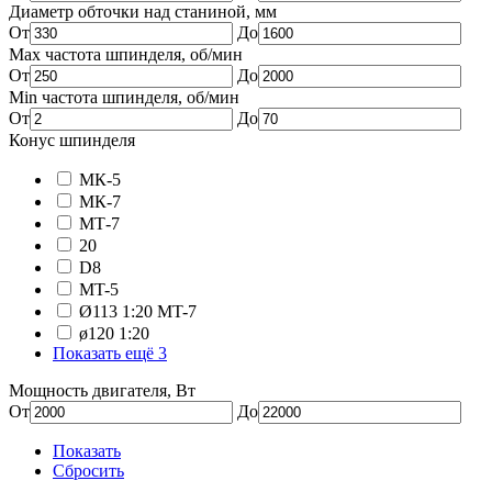
Диаметр обточки над станиной, мм
От
До
Max частота шпинделя, об/мин
От
До
Min частота шпинделя, об/мин
От
До
Конус шпинделя
МК-5
МК-7
MТ-7
20
D8
MT-5
Ø113 1:20 MT-7
ø120 1:20
Показать ещё 3
Мощность двигателя, Вт
От
До
Показать
Сбросить