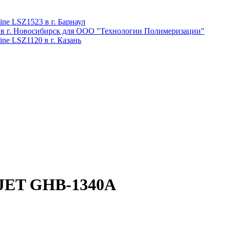
ne LSZ1523 в г. Барнаул
 в г. Новосибирск для ООО "Технологии Полимеризации"
ne LSZ1120 в г. Казань
 JET GHB-1340A