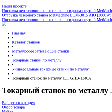
Наши проекты
Поставка ленточнопильного станка c гидроразгрузкой MetMachi
Отгрузка лазерного станка MetMachine LCM-3015 AIO (3000W)
Поставка ленточнопильного станка c гидроразгрузкой MetMachi
Главная
•
Каталог станков
•
Металлообрабатывающие станки
•
Токарные станки по металлу
•
Универсальные токарные станки по металлу
•
Токарный станок по металлу JET GHB-1340A
Токарный станок по металлу
Вернуться в раздел
Обзор товара
Набор