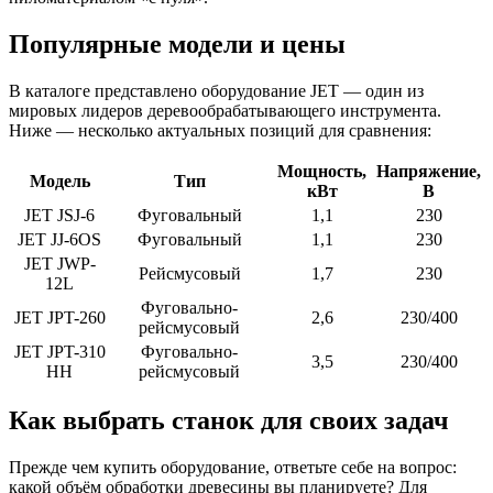
Популярные модели и цены
В каталоге представлено оборудование JET — один из
мировых лидеров деревообрабатывающего инструмента.
Ниже — несколько актуальных позиций для сравнения:
Мощность,
Напряжение,
Модель
Тип
кВт
В
JET JSJ-6
Фуговальный
1,1
230
JET JJ-6OS
Фуговальный
1,1
230
JET JWP-
Рейсмусовый
1,7
230
12L
Фуговально-
JET JPT-260
2,6
230/400
рейсмусовый
JET JPT-310
Фуговально-
3,5
230/400
HH
рейсмусовый
Как выбрать станок для своих задач
Прежде чем купить оборудование, ответьте себе на вопрос:
какой объём обработки древесины вы планируете? Для