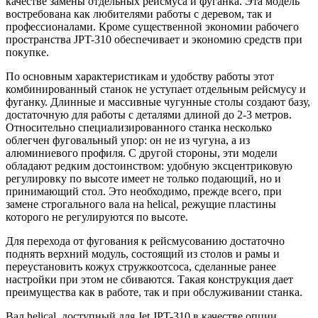
качестве замены отдельных рейсмуса и фуганка. Эта модель
востребована как любителями работы с деревом, так и
профессионалами. Кроме существенной экономии рабочего
пространства JPT-310 обеспечивает и экономию средств при
покупке.
По основным характеристикам и удобству работы этот
комбинированный станок не уступает отдельным рейсмусу и
фуганку. Длинные и массивные чугунные столы создают базу,
достаточную для работы с деталями длиной до 2-3 метров.
Относительно специализированного станка несколько
облегчен фуговальный упор: он не из чугуна, а из
алюминиевого профиля. С другой стороны, эти модели
обладают редким достоинством: удобную эксцентриковую
регулировку по высоте имеет не только подающий, но и
принимающий стол. Это необходимо, прежде всего, при
замене строгального вала на helical, режущие пластины
которого не регулируются по высоте.
Для перехода от фугования к рейсмусованию достаточно
поднять верхний модуль, состоящий из столов и рамы и
переустановить кожух стружкоотсоса, сделанные ранее
настройки при этом не сбиваются. Такая конструкция дает
преимущества как в работе, так и при обслуживании станка.
Вал helical, доступный для Jet JPT-310 в качестве опции,