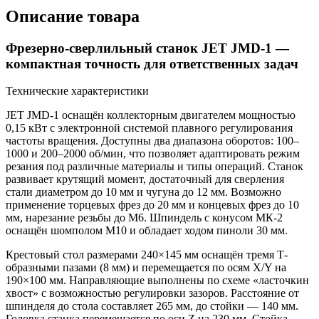
Описание товара
Фрезерно-сверлильный станок JET JMD-1 —
компактная точность для ответственных задач
Технические характеристики
JET JMD-1 оснащён коллекторным двигателем мощностью
0,15 кВт с электронной системой плавного регулирования
частоты вращения. Доступны два диапазона оборотов: 100–
1000 и 200–2000 об/мин, что позволяет адаптировать режим
резания под различные материалы и типы операций. Станок
развивает крутящий момент, достаточный для сверления
стали диаметром до 10 мм и чугуна до 12 мм. Возможно
применение торцевых фрез до 20 мм и концевых фрез до 10
мм, нарезание резьбы до М6. Шпиндель с конусом МК-2
оснащён шомполом М10 и обладает ходом пиноли 30 мм.
Крестовый стол размерами 240×145 мм оснащён тремя Т-
образными пазами (8 мм) и перемещается по осям X/Y на
190×100 мм. Направляющие выполнены по схеме «ласточкин
хвост» с возможностью регулировки зазоров. Расстояние от
шпинделя до стола составляет 265 мм, до стойки — 140 мм.
Головка станка перемещается по оси Z на 230 мм. Стойка