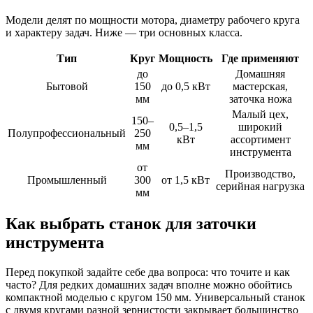
Модели делят по мощности мотора, диаметру рабочего круга
и характеру задач. Ниже — три основных класса.
Тип
Круг
Мощность
Где применяют
до
Домашняя
Бытовой
150
до 0,5 кВт
мастерская,
мм
заточка ножа
Малый цех,
150–
0,5–1,5
широкий
Полупрофессиональный
250
кВт
ассортимент
мм
инструмента
от
Производство,
Промышленный
300
от 1,5 кВт
серийная нагрузка
мм
Как выбрать станок для заточки
инструмента
Перед покупкой задайте себе два вопроса: что точите и как
часто? Для редких домашних задач вполне можно обойтись
компактной моделью с кругом 150 мм. Универсальный станок
с двумя кругами разной зернистости закрывает большинство