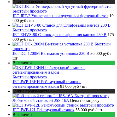
Снят с производства
Быстрый просмотр
JET JRT-2 Универсальный чугунный фрезерный стол
19
600 руб
/ шт
Быстрый просмотр
JET EHVS-80 Станок для шлифования кантов 230 В
175
000 руб
/ шт
Быстрый
просмотр
JET DC-1200M Вытяжная установка 230 В
36 000 руб
/
шт
В наличии
Быстрый просмотр
JET JWP-13HH Рейсмусовый станок с
сегментированным валом
81 000 руб
/ шт
Снят с производства
Быстрый просмотр
Лобзиковый станок Jet JSS-16A
Цена по запросу
Быстрый просмотр
JET JWP-12L Рейсмусовый станок
55 000 руб
/ шт
В наличии