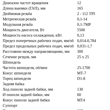
Диапазон частот вращения
12
Длина выемки (ГАП), мм
165
Дюймовая резьба
2 - 112 TPI
Метрическая резьба
0,1-14
Модульная резьба
0,1-7MP
Мощность двигателя, Вт
5500
Мощность насоса охлаждения, кВт
0,13
Предел поперечных рабочих подач, мм/об
0,014-0,784
Предел продольных рабочих подач, мм/об
0,031-1,7
Расстояние между направляющими, мм
300
Сечение резцов, мм
25 х 25
Шпиндель
Частота шпинделя, об/мин
25-1700
Конус шпинделя
MТ-7
Торец шпинделя
D1-8
Задняя бабка
Ход пиноли задней бабки, мм
130
Ø пиноли задней бабки, мм
60
Конус пиноли задней бабки
МТ4
Суппорт