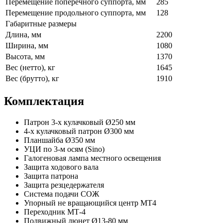
Перемещение поперечного суппорта, мм
285
Перемещение продольного суппорта, мм
128
Габаритные размеры
Длина, мм
2200
Ширина, мм
1080
Высота, мм
1370
Вес (нетто), кг
1645
Вес (брутто), кг
1910
Комплектация
Патрон 3-х кулачковый Ø250 мм
4-х кулачковый патрон Ø300 мм
Планшайба Ø350 мм
УЦИ по 3-м осям (Sino)
Галогеновая лампа местного освещения
Защита ходового вала
Защита патрона
Защита резцедержателя
Система подачи СОЖ
Упорный не вращающийся центр MT4
Переходник МТ-4
Подвижный люнет Ø13-80 мм