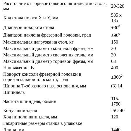
Расстояние от горизонтального шпинделя до стола,
20-320
мм
585 х
Ход стола по оси X и Y, мм
185
Диапазон поворота стола
±30⁰
Диапазон наклона фрезерной головки, град
±90⁰
Максимальная нагрузка на стол, кг
150
Максимальный диаметр концевой фрезы, мм
20
Максимальный диаметр сверления сталь, мм
30
Максимальный диаметр торцевой фрезы, мм
63
Напряжение, В
400
Поворот консоли фрезерной головки в
±360⁰
горизонтальной плоскости, град
Ширина Т-образного паза основания, мм
(3) 14
Шпиндель
115-
Частота шпинделя, об/мин
1750
Конус шпинделя
ISO 40
Ход пиноли шпинделя, мм
120
Габаритные размеры станка в упаковке
Длина, мм
1440