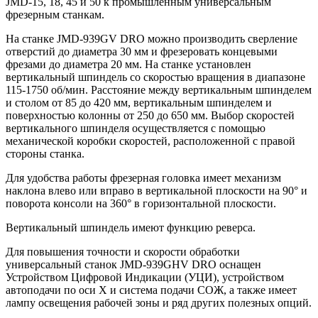
JMD-15, 18, 45 и 50 к промышленным универсальным
фрезерным станкам.
На станке JMD-939GV DRO можно производить сверление
отверстий до диаметра 30 мм и фрезеровать концевыми
фрезами до диаметра 20 мм. На станке установлен
вертикальный шпиндель со скоростью вращения в диапазоне
115-1750 об/мин. Расстояние между вертикальным шпинделем
и столом от 85 до 420 мм, вертикальным шпинделем и
поверхностью колонны от 250 до 650 мм. Выбор скоростей
вертикального шпинделя осуществляется с помощью
механической коробки скоростей, расположенной с правой
стороны станка.
Для удобства работы фрезерная головка имеет механизм
наклона влево или вправо в вертикальной плоскости на 90° и
поворота консоли на 360° в горизонтальной плоскости.
Вертикальный шпиндель имеют функцию реверса.
Для повышения точности и скорости обработки
универсальный станок JMD-939GHV DRO оснащен
Устройством Цифровой Индикации (УЦИ), устройством
автоподачи по оси X и система подачи СОЖ, а также имеет
лампу освещения рабочей зоны и ряд других полезных опций.