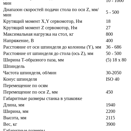
10 - 1000
мин
Диапазон скоростей подачи стола по оси Z, мм/
5 - 500
мин
Крутящий момент X,Y сервомотор, Нм
18
Крутящий момент Z сервомотор, Нм
27
Максимальная нагрузка на стол, кг
800
Напряжение, В
400
Расстояние от оси шпинделя до колонны (Y), мм
36 - 686
Расстояние от шпинделя до стола (ось Z), мм
50 - 500
Ширина Т-образного паза, мм
(5) 18 x 80
Шпиндель
Частота шпинделя, об/мин
30-2050
Конус шпинделя
ISO 40
Перемещение по осям
Перемещение по оси Z, мм
450
Габаритные размеры станка в упаковке
Длина, мм
1940
Ширина, мм
2200
Высота, мм
2115
Вес, кг
3900
Габаритные размеры