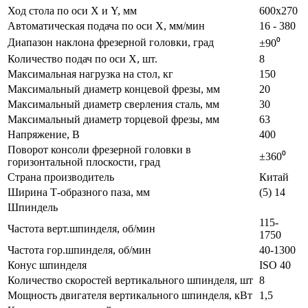
Ход стола по оси X и Y, мм
600х270
Автоматическая подача по оси Х, мм/мин
16 - 380
Диапазон наклона фрезерной головки, град
±90⁰
Количество подач по оси X, шт.
8
Максимальная нагрузка на стол, кг
150
Максимальный диаметр концевой фрезы, мм
20
Максимальный диаметр сверления сталь, мм
30
Максимальный диаметр торцевой фрезы, мм
63
Напряжение, В
400
Поворот консоли фрезерной головки в
±360⁰
горизонтальной плоскости, град
Страна производитель
Китай
Ширина Т-образного паза, мм
(5) 14
Шпиндель
115-
Частота верт.шпинделя, об/мин
1750
Частота гор.шпинделя, об/мин
40-1300
Конус шпинделя
ISO 40
Количество скоростей вертикального шпинделя, шт
8
Мощность двигателя вертикального шпинделя, кВт
1,5