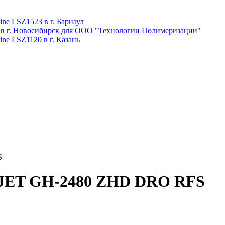
ne LSZ1523 в г. Барнаул
 в г. Новосибирск для ООО "Технологии Полимеризации"
ne LSZ1120 в г. Казань
S
у JET GH-2480 ZHD DRO RFS