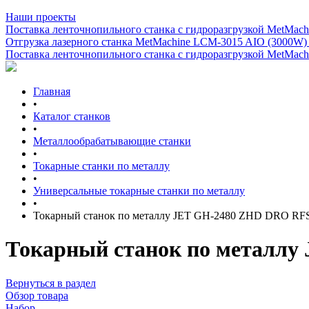
Наши проекты
Поставка ленточнопильного станка c гидроразгрузкой MetMachi
Отгрузка лазерного станка MetMachine LCM-3015 AIO (3000W)
Поставка ленточнопильного станка c гидроразгрузкой MetMachi
Главная
•
Каталог станков
•
Металлообрабатывающие станки
•
Токарные станки по металлу
•
Универсальные токарные станки по металлу
•
Токарный станок по металлу JET GH-2480 ZHD DRO RF
Токарный станок по металл
Вернуться в раздел
Обзор товара
Набор