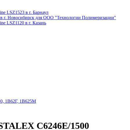
ne LSZ1523 в г. Барнаул
 в г. Новосибирск для ООО "Технологии Полимеризации"
ne LSZ1120 в г. Казань
20, 1В62Г, 1В625М
 STALEX C6246E/1500