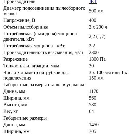
Производитель
JET
Диаметр подсоединения пылесборного
500 мм
мешка
Напряжение, В
400
Объем пылесборника
2 х 200 л
Потребляемая (выходная) мощность
2,2 (1,7)
двигателя, кВт
Потребляемая мощность, кВт
2,2
Производительность всасывания, м³/ч
2300
Разрежение
1800 Па
Тонкость фильтрации, мкм
30
Число х диаметр патрубков для
3 х 100 мм или 1 х
подключения
150 мм
Габаритные размеры станка в упаковке
Длина, мм
1170
Ширина, мм
560
Высота, мм
580
Вес, кг
64
Габаритные размеры
Длина, мм
1450
Ширина, мм
705