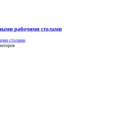
нными рабочими столами
маторов