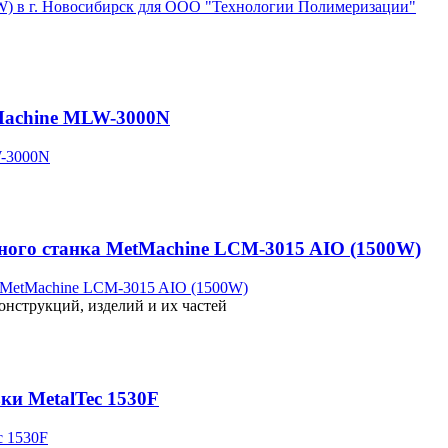
Machine MLW-3000N
рного станка MetMachine LCM-3015 AIO (1500W)
онструкций, изделий и их частей
ки MetalTec 1530F