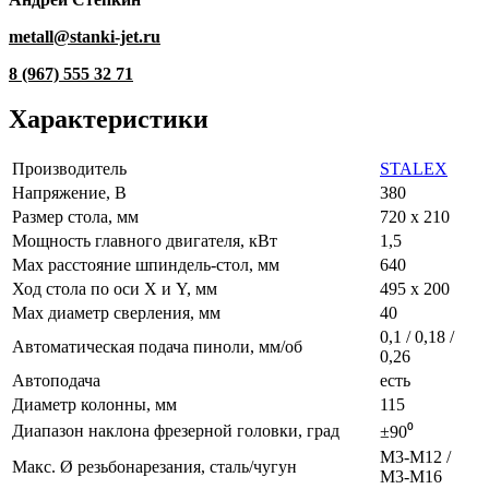
metall@stanki-jet.ru
8 (967) 555 32 71
Характеристики
Производитель
STALEX
Напряжение, В
380
Размер стола, мм
720 х 210
Мощность главного двигателя, кВт
1,5
Max расстояние шпиндель-стол, мм
640
Ход стола по оси X и Y, мм
495 х 200
Max диаметр сверления, мм
40
0,1 / 0,18 /
Автоматическая подача пиноли, мм/об
0,26
Автоподача
есть
Диаметр колонны, мм
115
Диапазон наклона фрезерной головки, град
±90⁰
М3-М12 /
Макс. Ø резьбонарезания, сталь/чугун
М3-М16