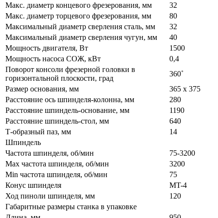
Макс. диаметр концевого фрезерования, мм
32
Макс. диаметр торцевого фрезерования, мм
80
Максимальный диаметр сверления сталь, мм
32
Максимальный диаметр сверления чугун, мм
40
Мощность двигателя, Вт
1500
Мощность насоса СОЖ, кВт
0,4
Поворот консоли фрезерной головки в
360˚
горизонтальной плоскости, град
Размер основания, мм
365 х 375
Расстояние ось шпинделя-колонна, мм
280
Расстояние шпиндель-основание, мм
1190
Расстояние шпиндель-стол, мм
640
Т-образный паз, мм
14
Шпиндель
Частота шпинделя, об/мин
75-3200
Max частота шпинделя, об/мин
3200
Min частота шпинделя, об/мин
75
Конус шпинделя
MT-4
Ход пиноли шпинделя, мм
120
Габаритные размеры станка в упаковке
Длина, мм
950