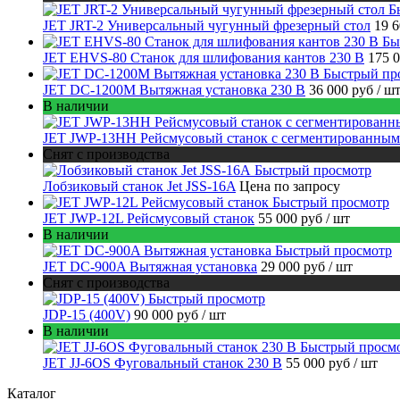
Б
JET JRT-2 Универсальный чугунный фрезерный стол
19 
Бы
JET EHVS-80 Станок для шлифования кантов 230 В
175 
Быстрый пр
JET DC-1200M Вытяжная установка 230 В
36 000 руб
/ ш
В наличии
JET JWP-13HH Рейсмусовый станок с сегментированным
Снят с производства
Быстрый просмотр
Лобзиковый станок Jet JSS-16A
Цена по запросу
Быстрый просмотр
JET JWP-12L Рейсмусовый станок
55 000 руб
/ шт
В наличии
Быстрый просмотр
JET DC-900A Вытяжная установка
29 000 руб
/ шт
Снят с производства
Быстрый просмотр
JDP-15 (400V)
90 000 руб
/ шт
В наличии
Быстрый просм
JET JJ-6OS Фуговальный станок 230 В
55 000 руб
/ шт
Каталог