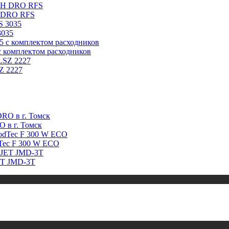
H DRO RFS
3035
с комплектом расходников
Z 2227
 в г. Томск
Tec F 300 W ECO
ET JMD-3T