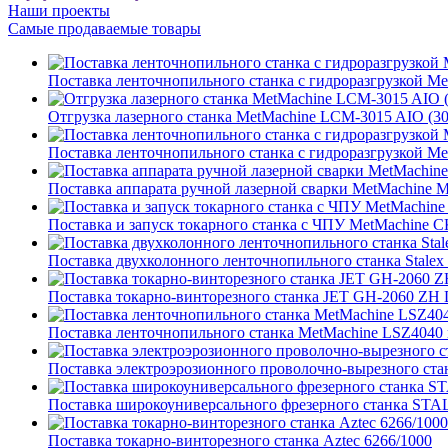
Наши проекты
Самые продаваемые товары
Поставка ленточнопильного станка c гидроразгрузкой Met
Отгрузка лазерного станка MetMachine LCM-3015 AIO (
Поставка ленточнопильного станка c гидроразгрузкой Met
Поставка аппарата ручной лазерной сварки MetMachine
Поставка и запуск токарного станка с ЧПУ MetMachin
Поставка двухколонного ленточнопильного станка Stale
Поставка токарно-винторезного станка JET GH-2060 ZH 
Поставка ленточнопильного станка MetMachine LSZ4040 в
Поставка электроэрозионного проволочно-вырезного ст
Поставка широкоуниверсального фрезерного станка ST
Поставка токарно-винторезного станка Aztec 6266/1000