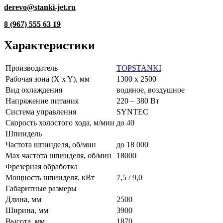
derevo@stanki-jet.ru
8 (967) 555 63 19
Характеристики
Производитель
TOPSTANKI
Рабочая зона (X x Y), мм
1300 x 2500
Вид охлаждения
водяное, воздушное
Напряжение питания
220 – 380 Вт
Система управления
SYNTEC
Скорость холостого хода, м/мин
до 40
Шпиндель
Частота шпинделя, об/мин
до 18 000
Max частота шпинделя, об/мин
18000
Фрезерная обработка
Мощность шпинделя, кВт
7,5 / 9,0
Габаритные размеры
Длина, мм
2500
Ширина, мм
3900
Высота, мм
1870