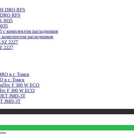
H DRO RFS
3035
с комплектом расходников
Z 2227
 в г. Томск
Tec F 300 W ECO
ET JMD-3T
отр