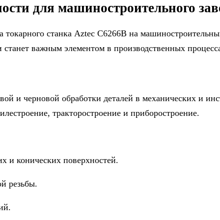
ности для машиностроительного зав
ка токарного станка Aztec C6266B на машиностроительны
и станет важным элементом в производственных процесс
овой и черновой обработки деталей в механических и ин
илестроение, тракторостроение и приборостроение.
х и конических поверхностей.
й резьбы.
ий.