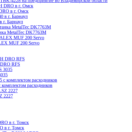
x TBK-4228 на предприятие во Владимирской области
DRO в г. Омск
 г. Барнаул
анка MetalTec DK7763M
ALEX MUF 200 Servo
H DRO RFS
3035
с комплектом расходников
Z 2227
 в г. Томск