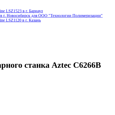
ne LSZ1523 в г. Барнаул
 в г. Новосибирск для ООО "Технологии Полимеризации"
ne LSZ1120 в г. Казань
арного станка Aztec C6266B