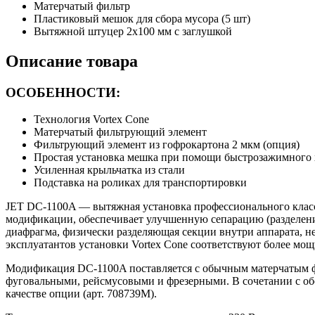
Матерчатый фильтр
Пластиковый мешок для сбора мусора (5 шт)
Вытяжной штуцер 2х100 мм с заглушкой
Описание товара
ОСОБЕННОСТИ:
Технология Vortex Cone
Матерчатый фильтрующий элемент
Фильтрующий элемент из гофрокартона 2 мкм (опция)
Простая установка мешка при помощи быстрозажимного 
Усиленная крыльчатка из стали
Подставка на роликах для транспортировки
JET DC-1100A — вытяжная установка профессионального класс
модификации, обеспечивает улучшенную сепарацию (разделени
диафрагма, физически разделяющая секции внутри аппарата, н
эксплуатантов установки Vortex Cone соответствуют более мо
Модификация DC-1100A поставляется с обычным матерчатым фи
фуговальными, рейсмусовыми и фрезерными. В сочетании с об
качестве опции (арт. 708739М).