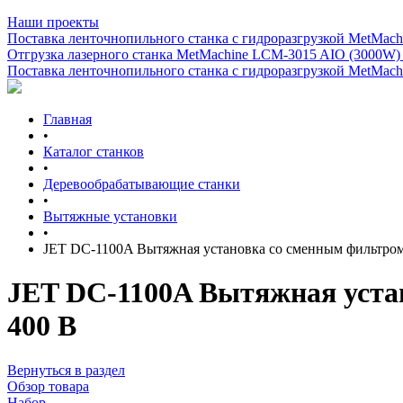
Наши проекты
Поставка ленточнопильного станка c гидроразгрузкой MetMachi
Отгрузка лазерного станка MetMachine LCM-3015 AIO (3000W)
Поставка ленточнопильного станка c гидроразгрузкой MetMachi
Главная
•
Каталог станков
•
Деревообрабатывающие станки
•
Вытяжные установки
•
JET DC-1100A Вытяжная установка со сменным фильтр
JET DC-1100A Вытяжная уст
400 В
Вернуться в раздел
Обзор товара
Набор