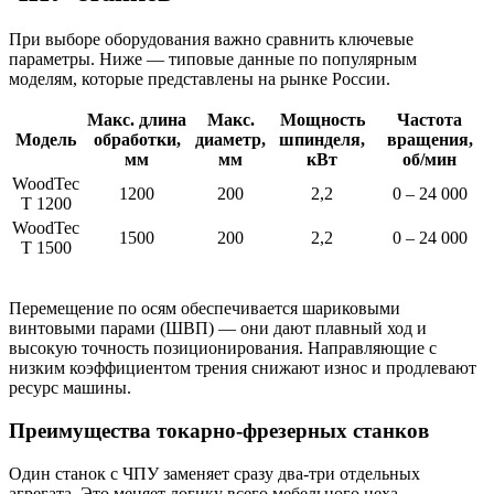
При выборе оборудования важно сравнить ключевые
параметры. Ниже — типовые данные по популярным
моделям, которые представлены на рынке России.
Макс. длина
Макс.
Мощность
Частота
Модель
обработки,
диаметр,
шпинделя,
вращения,
мм
мм
кВт
об/мин
WoodTec
1200
200
2,2
0 – 24 000
T 1200
WoodTec
1500
200
2,2
0 – 24 000
T 1500
Перемещение по осям обеспечивается шариковыми
винтовыми парами (ШВП) — они дают плавный ход и
высокую точность позиционирования. Направляющие с
низким коэффициентом трения снижают износ и продлевают
ресурс машины.
Преимущества токарно-фрезерных станков
Один станок с ЧПУ заменяет сразу два-три отдельных
агрегата. Это меняет логику всего мебельного цеха.