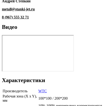
Андрей Степкин
metall@stanki-jet.ru
8 (967) 555 32 71
Видео
Характеристики
Производитель
WTC
Рабочая зона (X x Y),
100*100 / 200*200
мм
10%-100% непрерывно корректируется