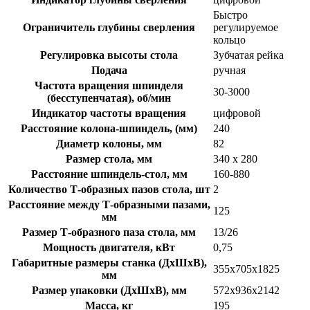
Быстро
Ограничитель глубины сверления
регулируемое
кольцо
Регулировка высоты стола
Зубчатая рейка
Подача
ручная
Частота вращения шпинделя
30-3000
(бесступенчатая), об/мин
Индикатор частоты вращения
цифровой
Расстояние колона-шпиндель, (мм)
240
Диаметр колоны, мм
82
Размер стола, мм
340 х 280
Расстояние шпиндель-стол, мм
160-880
Количество Т-образных пазов стола, шт
2
Расстояние между Т-образными пазами,
125
мм
Размер Т-образного паза стола, мм
13/26
Мощность двигателя, кВт
0,75
Габаритные размеры станка (ДхШхВ),
355х705х1825
мм
Размер упаковки (ДхШхВ), мм
572х936х2142
Масса, кг
195