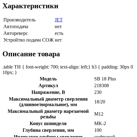
Характеристики
Производитель
JET
Автоподача
нет
Автореверс
есть
Устройтво подачи СОЖ
нет
Описание товара
.table TH { font-weight: 700; text-align: left;} h3 { padding: 30px 0
10px; }
Модель
SB 18 Plus
Артикул
218308
Напряжение, В
230
Максимальный диаметр сверления
18/20
(длинное/нормальное), мм
Максимальный диаметр нарезаемой
М12
резьбы
Конус шпинделя
MK-2
Глубина сверления, мм
100
Индикатор глубины сверления
цифровой