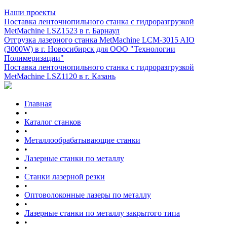
Наши проекты
Поставка ленточнопильного станка c гидроразгрузкой
MetMachine LSZ1523 в г. Барнаул
Отгрузка лазерного станка MetMachine LCM-3015 AIO
(3000W) в г. Новосибирск для ООО "Технологии
Полимеризации"
Поставка ленточнопильного станка c гидроразгрузкой
MetMachine LSZ1120 в г. Казань
Главная
•
Каталог станков
•
Металлообрабатывающие станки
•
Лазерные станки по металлу
•
Станки лазерной резки
•
Оптоволоконные лазеры по металлу
•
Лазерные станки по металлу закрытого типа
•