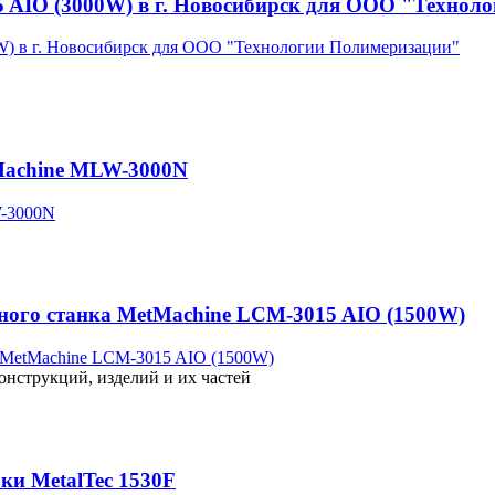
5 AIO (3000W) в г. Новосибирск для ООО "Технол
Machine MLW-3000N
рного станка MetMachine LCM-3015 AIO (1500W)
онструкций, изделий и их частей
ки MetalTec 1530F