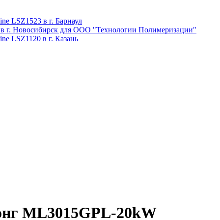
ne LSZ1523 в г. Барнаул
 в г. Новосибирск для ООО "Технологии Полимеризации"
ne LSZ1120 в г. Казань
хонг ML3015GPL-20kW