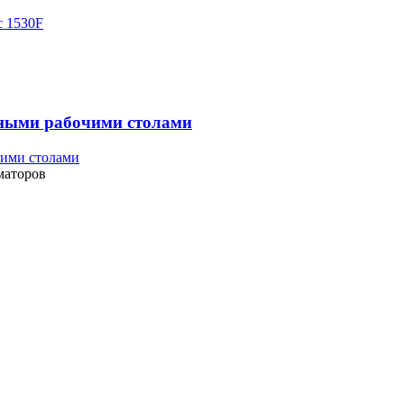
нными рабочими столами
маторов