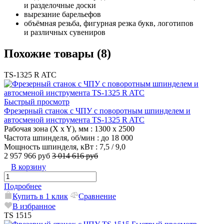
и разделочные доски
вырезание барельефов
объёмная резьба, фигурная резка букв, логотипов
и различных сувениров
Похожие товары (8)
TS-1325 R ATC
Быстрый просмотр
Фрезерный станок с ЧПУ с поворотным шпинделем и
автосменой инструмента TS-1325 R ATC
Рабочая зона (X x Y), мм
: 1300 x 2500
Частота шпинделя, об/мин
: до 18 000
Мощность шпинделя, кВт
: 7,5 / 9,0
2 957 966 руб
3 014 616 руб
В корзину
Подробнее
Купить в 1 клик
Сравнение
В избранное
TS 1515