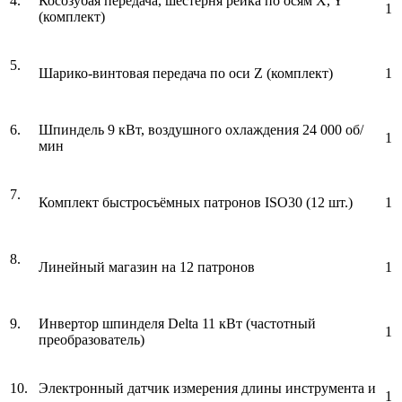
4.
Косозубая передача, шестерня рейка по осям X, Y
1
(комплект)
5.
Шарико-винтовая передача по оси Z (комплект)
1
6.
Шпиндель 9 кВт, воздушного охлаждения 24 000 об/
1
мин
7.
Комплект быстросъёмных патронов ISO30 (12 шт.)
1
8.
Линейный магазин на 12 патронов
1
9.
Инвертор шпинделя Delta 11 кВт (частотный
1
преобразователь)
10.
Электронный датчик измерения длины инструмента и
1