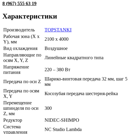
8 (967) 555 63 19
Характеристики
Производитель
TOPSTANKI
Рабочая зона (X x
2100 x 4000
Y), мм
Вид охлаждения
Воздушное
Направляющие по
Линейные квадратного типа
осям X, Y, Z
Напряжение
220 – 380 Вт
питания
Шарико-винтовая передача 32 мм, шаг 5
Передача по оси Z
мм
Передача по осям
Косозубая передача шестерня-рейка
X, Y
Перемещение
шпинделя по оси
300
Z, мм
Редуктор
NIDEC-SHIMPO
Система
NC Studio Lambda
управления