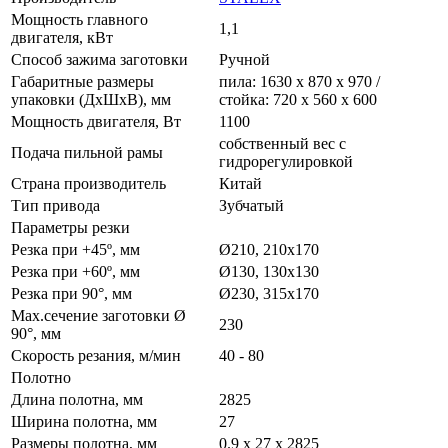
Мощность главного
1,1
двигателя, кВт
Способ зажима заготовки
Ручной
Габаритные размеры
пила: 1630 х 870 х 970 /
упаковки (ДхШхВ), мм
стойка: 720 х 560 х 600
Мощность двигателя, Вт
1100
собственный вес с
Подача пильной рамы
гидрорегулировкой
Страна производитель
Китай
Тип привода
Зубчатый
Параметры резки
Резка при +45º, мм
Ø210, 210x170
Резка при +60º, мм
Ø130, 130x130
Резка при 90°, мм
Ø230, 315x170
Max.сечение заготовки Ø
230
90°, мм
Скорость резания, м/мин
40 - 80
Полотно
Длина полотна, мм
2825
Ширина полотна, мм
27
Размеры полотна, мм
0.9 x 27 x 2825