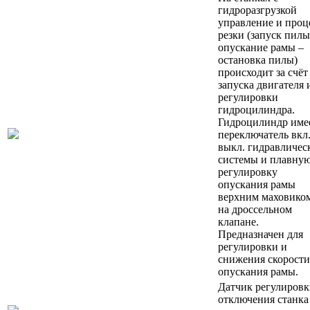
гидроразгрузкой
управление и проц
резки (запуск пилы
опускание рамы –
остановка пилы)
происходит за счёт
запуска двигателя 
регулировки
гидроцилиндра.
Гидроцилиндр име
переключатель вкл.
выкл. гидравличес
системы и плавну
регулировку
опускания рамы
верхним маховико
на дроссельном
клапане.
Предназначен для
регулировки и
снижения скорости
опускания рамы.
Датчик регулировк
отключения станка