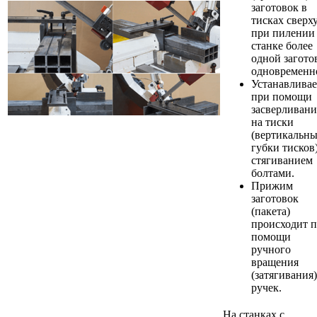
заготовок в
тисках сверху
при пилении
станке более
одной загото
одновременн
Устанавливае
при помощи
засверливани
на тиски
(вертикальн
губки тисков
стягиванием
болтами.
Прижим
заготовок
(пакета)
происходит 
помощи
ручного
вращения
(затягивания)
ручек.
На станках с