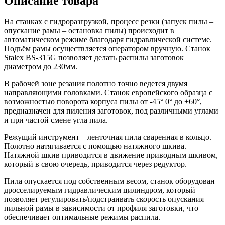
Описание товара
На станках с гидроразгрузкой, процесс резки (запуск пилы –
опускание рамы – остановка пилы) происходит в
автоматическом режиме благодаря гидравлической системе.
Подъём рамы осуществляется оператором вручную. Станок
Stalex BS-315G позволяет делать распилы заготовок
диаметром до 230мм.
В рабочей зоне резания полотно точно ведется двумя
направляющими головками. Станок европейского образца с
возможностью поворота корпуса пилы от -45° 0° до +60°,
предназначен для пиления заготовок, под различными углами
и при частой смене угла пила.
Режущий инструмент – ленточная пила сваренная в кольцо.
Полотно натягивается с помощью натяжного шкива.
Натяжной шкив приводится в движение приводным шкивом,
который в свою очередь, приводится через редуктор.
Пила опускается под собственным весом, станок оборудован
дросселируемым гидравлическим цилиндром, который
позволяет регулировать/подстраивать скорость опускания
пильной рамы в зависимости от профиля заготовки, что
обеспечивает оптимальные режимы распила.