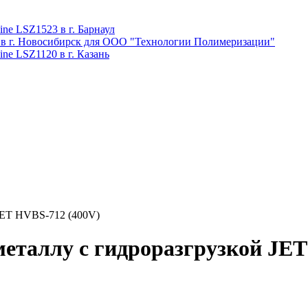
ne LSZ1523 в г. Барнаул
 в г. Новосибирск для ООО "Технологии Полимеризации"
ne LSZ1120 в г. Казань
JET HVBS-712 (400V)
еталлу с гидроразгрузкой JET