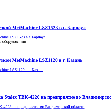
узкой MetMachine LSZ1523 в г. Барнаул
о оборудования
зкой MetMachine LSZ1120 в г. Казань
а Stalex TBK-4228 на предприятие во Владимирск