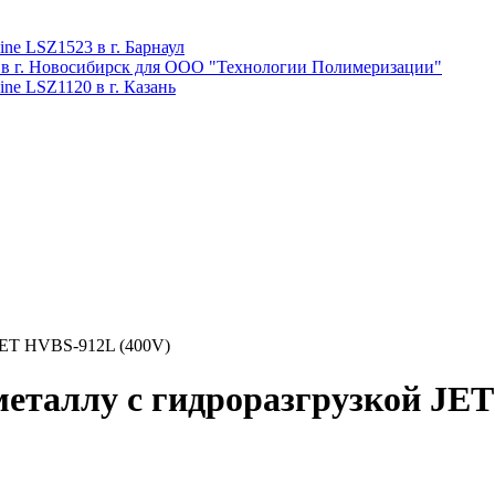
ne LSZ1523 в г. Барнаул
 в г. Новосибирск для ООО "Технологии Полимеризации"
ne LSZ1120 в г. Казань
 JET HVBS-912L (400V)
еталлу с гидроразгрузкой JET