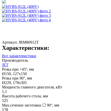
Артикул:
JRM80912T
Характеристики:
Все характеристики
Производитель
JET
Резка при +45º, мм
Ø150, 127х150
Резка при 90°, мм
Ø229, 178х305
Мощность главного двигателя, кВт
1,1
Высота рабочего стола, мм
525
Max.сечение заготовки ☐ 90°, мм
178