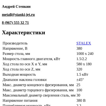
Андрей Степкин
metall@stanki-jet.ru
8 (967) 555 32 71
Характеристики
Производитель
STALEX
Напряжение, В
380
Размер стола, мм
1000 x 240
Мощность главного двигателя, кВт
1.5/2.2
Ход стола по оси X и Y, мм
580 x 180
Ход стола по оси Z, мм
320
Выходная мощность
1.5 кВт
Диапазон наклона головки
±45°
Макс. диаметр концевого фрезерования, мм
25
Макс. диаметр торцевого фрезерования, мм
100
Максимальный диаметр сверления сталь, мм
30
Напряжение питания
380 В
Потребляемая мощность, кВт
2,2