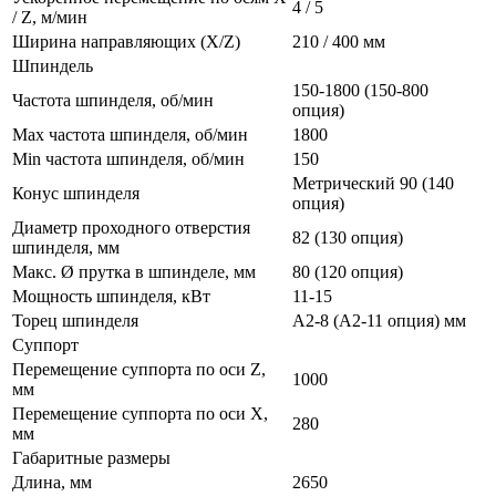
4 / 5
/ Z, м/мин
Ширина направляющих (X/Z)
210 / 400 мм
Шпиндель
150-1800 (150-800
Частота шпинделя, об/мин
опция)
Max частота шпинделя, об/мин
1800
Min частота шпинделя, об/мин
150
Метрический 90 (140
Конус шпинделя
опция)
Диаметр проходного отверстия
82 (130 опция)
шпинделя, мм
Макс. Ø прутка в шпинделе, мм
80 (120 опция)
Мощность шпинделя, кВт
11-15
Торец шпинделя
А2-8 (А2-11 опция) мм
Суппорт
Перемещение суппорта по оси Z,
1000
мм
Перемещение суппорта по оси Х,
280
мм
Габаритные размеры
Длина, мм
2650