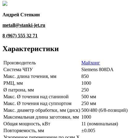
Андрей Степкин
metall@stanki-jet.ru
8 (967) 555 32 71
Характеристики
Производитель
Майхонг
Система ЧПУ
Siemens 808DA
Макс. длина точения, мм
850
РМЦ, мм
1000
Ø патрона, мм
250
Макс. Ø точения над станиной
500 мм
Макс. Ø точения над суппортом
250 мм
Макс. диаметр обработки, мм (диск)
500/480 (6/8-позиций)
Максимальная длина заготовки, мм
1000
Общая мощность, кВт
11 (номинальная)
Повторяемость, мм
±0.005
Ускоренное перемещение по осям X