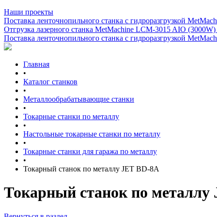
Наши проекты
Поставка ленточнопильного станка c гидроразгрузкой MetMachi
Отгрузка лазерного станка MetMachine LCM-3015 AIO (3000W)
Поставка ленточнопильного станка c гидроразгрузкой MetMachi
Главная
•
Каталог станков
•
Металлообрабатывающие станки
•
Токарные станки по металлу
•
Настольные токарные станки по металлу
•
Токарные станки для гаража по металлу
•
Токарный станок по металлу JET BD-8A
Токарный станок по металлу
Вернуться в раздел