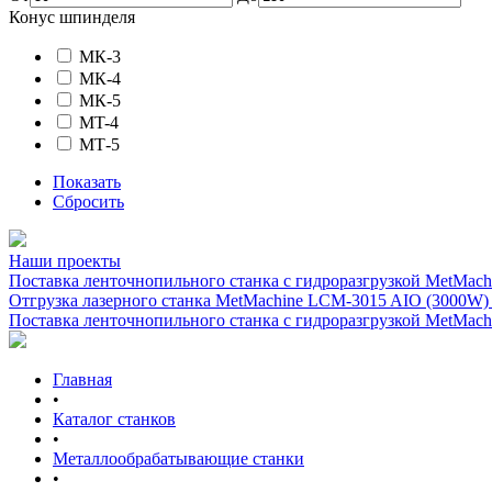
Конус шпинделя
МК-3
МК-4
МК-5
MT-4
MТ-5
Показать
Сбросить
Наши проекты
Поставка ленточнопильного станка c гидроразгрузкой MetMachi
Отгрузка лазерного станка MetMachine LCM-3015 AIO (3000W)
Поставка ленточнопильного станка c гидроразгрузкой MetMachi
Главная
•
Каталог станков
•
Металлообрабатывающие станки
•