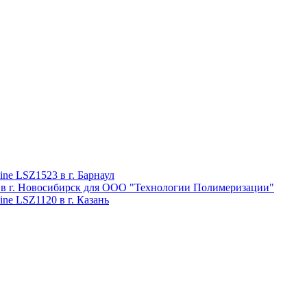
ne LSZ1523 в г. Барнаул
 в г. Новосибирск для ООО "Технологии Полимеризации"
ne LSZ1120 в г. Казань