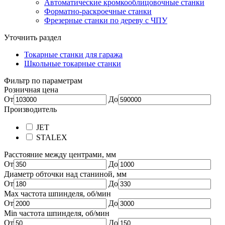
Автоматические кромкооблицовочные станки
Форматно-раскроечные станки
Фрезерные станки по дереву с ЧПУ
Уточнить раздел
Токарные станки для гаража
Школьные токарные станки
Фильтр по параметрам
Розничная цена
От
До
Производитель
JET
STALEX
Расстояние между центрами, мм
От
До
Диаметр обточки над станиной, мм
От
До
Max частота шпинделя, об/мин
От
До
Min частота шпинделя, об/мин
От
До