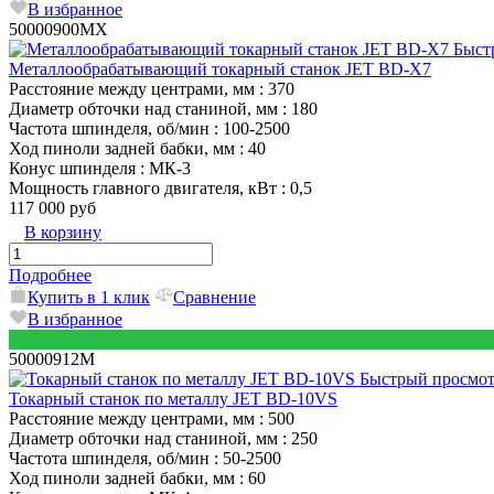
В избранное
50000900MX
Быст
Металлообрабатывающий токарный станок JET BD-X7
Расстояние между центрами, мм
: 370
Диаметр обточки над станиной, мм
: 180
Частота шпинделя, об/мин
: 100-2500
Ход пиноли задней бабки, мм
: 40
Конус шпинделя
: МК-3
Мощность главного двигателя, кВт
: 0,5
117 000 руб
В корзину
Подробнее
Купить в 1 клик
Сравнение
В избранное
50000912M
Быстрый просмо
Токарный станок по металлу JET BD-10VS
Расстояние между центрами, мм
: 500
Диаметр обточки над станиной, мм
: 250
Частота шпинделя, об/мин
: 50-2500
Ход пиноли задней бабки, мм
: 60