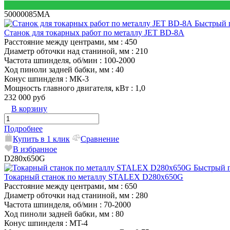
50000085MA
Быстрый 
Станок для токарных работ по металлу JET BD-8A
Расстояние между центрами, мм
: 450
Диаметр обточки над станиной, мм
: 210
Частота шпинделя, об/мин
: 100-2000
Ход пиноли задней бабки, мм
: 40
Конус шпинделя
: МК-3
Мощность главного двигателя, кВт
: 1,0
232 000 руб
В корзину
Подробнее
Купить в 1 клик
Сравнение
В избранное
D280x650G
Быстрый 
Токарный станок по металлу STALEX D280x650G
Расстояние между центрами, мм
: 650
Диаметр обточки над станиной, мм
: 280
Частота шпинделя, об/мин
: 70-2000
Ход пиноли задней бабки, мм
: 80
Конус шпинделя
: MT-4