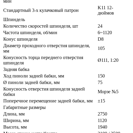
мин
K11 12-
Стандартный 3-х кулачковый патрон
дюймов
Шпиндель
Количество скоростей шпинделя, шт
24
Частота шпинделя, об/мин
6~1120
Конус шпинделя
D8
Диаметр проходного отверстия шпинделя,
105
мм
Конусность торца переднего отверстия
Ø111, 1:20
шпинделя
Задняя бабка
Ход пиноли задней бабки, мм
150
Ø пиноли задней бабки, мм
75
Конусность отверстия шпинделя задней
Морзе №5
бабки
Поперечное перемещение задней бабки, мм
±15
Габаритные размеры
Длина, мм
2750
Ширина, мм
1120
Высота, мм
1940