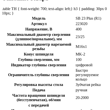
.table TH { font-weight: 700; text-align: left;} h3 { padding: 30px 0
10px; }
Модель
SB 23 Plus (R1)
Артикул
223020
Напряжение, В
400
Максимальный диаметр сверления
23/25
(длинное/нормальное), мм
Максимальный диаметр нарезаемой
М16x1
резьбы
Конус шпинделя
MK-2
Глубина сверления, мм
100
Индикатор глубины сверления
цифровой
Быстро
Ограничитель глубины сверления
регулируемое
кольцо
Регулировка высоты стола
Зубчатая рейка
Подача
ручная
Частота вращения шпинделя
20-2000
(бесступенчатая), об/мин
с передачей