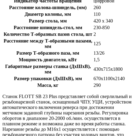
Индикатор частоты вращения
цифровой
Расстояние колона-шпиндель, (мм)
260
Диаметр колоны, мм
110
Размер стола, мм
420 х 340
Расстояние шпиндель-стол, мм
230-850
Количество Т-образных пазов стола, шт
2
Расстояние между Т-образными пазами,
125
мм
Размер Т-образного паза, мм
13/26
Мощность двигателя, кВт
1,5
Габаритные размеры станка (ДхШхВ),
430х715х1800
мм
Размер упаковки (ДхШхВ), мм
670х1100х2140
Масса, кг
290
Станок FLOTT SB 23 Plus представляет собой сверлильный и
резьбонарезной станок, оснащенный ЧПУ, УЦИ, устройством
автоматического включения реверса при достижении
метчиком заданной глубины нарезания резьбы. Регулировка
оборотов в диапазоне 20-2000 об./мин. осуществляется в
плавном режиме и возможна даже во время работы станка.
Нарезание резьбы до М16х1 осуществляется с помощью
резьбонарезного патрона без участия ходовых винтов, что