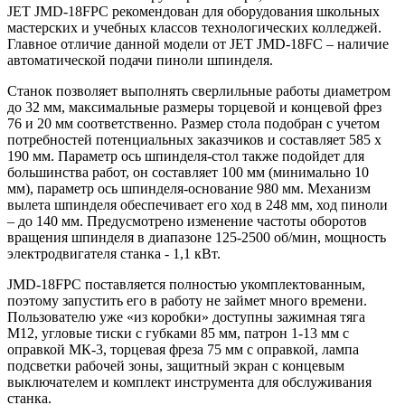
JET JMD-18FPC рекомендован для оборудования школьных
мастерских и учебных классов технологических колледжей.
Главное отличие данной модели от JET JMD-18FC – наличие
автоматической подачи пиноли шпинделя.
Станок позволяет выполнять сверлильные работы диаметром
до 32 мм, максимальные размеры торцевой и концевой фрез
76 и 20 мм соответственно. Размер стола подобран с учетом
потребностей потенциальных заказчиков и составляет 585 х
190 мм. Параметр ось шпинделя-стол также подойдет для
большинства работ, он составляет 100 мм (минимально 10
мм), параметр ось шпинделя-основание 980 мм. Механизм
вылета шпинделя обеспечивает его ход в 248 мм, ход пиноли
– до 140 мм. Предусмотрено изменение частоты оборотов
вращения шпинделя в диапазоне 125-2500 об/мин, мощность
электродвигателя станка - 1,1 кВт.
JMD-18FPC поставляется полностью укомплектованным,
поэтому запустить его в работу не займет много времени.
Пользователю уже «из коробки» доступны зажимная тяга
M12, угловые тиски с губками 85 мм, патрон 1-13 мм с
оправкой МК-3, торцевая фреза 75 мм с оправкой, лампа
подсветки рабочей зоны, защитный экран с концевым
выключателем и комплект инструмента для обслуживания
станка.