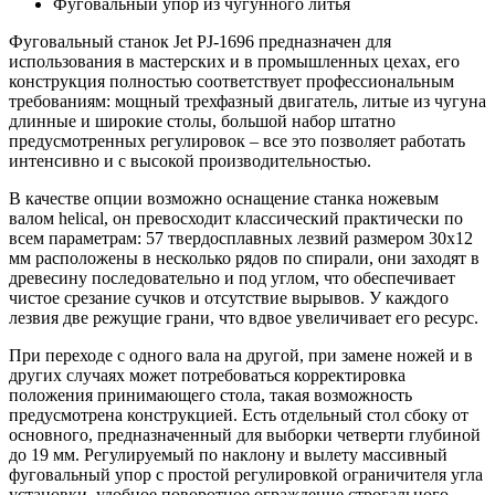
Фуговальный упор из чугунного литья
Фуговальный станок Jet PJ-1696 предназначен для
использования в мастерских и в промышленных цехах, его
конструкция полностью соответствует профессиональным
требованиям: мощный трехфазный двигатель, литые из чугуна
длинные и широкие столы, большой набор штатно
предусмотренных регулировок – все это позволяет работать
интенсивно и с высокой производительностью.
В качестве опции возможно оснащение станка ножевым
валом helical, он превосходит классический практически по
всем параметрам: 57 твердосплавных лезвий размером 30х12
мм расположены в несколько рядов по спирали, они заходят в
древесину последовательно и под углом, что обеспечивает
чистое срезание сучков и отсутствие вырывов. У каждого
лезвия две режущие грани, что вдвое увеличивает его ресурс.
При переходе с одного вала на другой, при замене ножей и в
других случаях может потребоваться корректировка
положения принимающего стола, такая возможность
предусмотрена конструкцией. Есть отдельный стол сбоку от
основного, предназначенный для выборки четверти глубиной
до 19 мм. Регулируемый по наклону и вылету массивный
фуговальный упор с простой регулировкой ограничителя угла
установки, удобное поворотное ограждение строгального