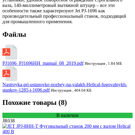
вала, 140-миллиметровый вытяжной штуцер – все эти
особенности также характеризуют Jet PJ-1696 как
производительный профессиональный станок, подходящий
для промышленного применения.
Файлы
PJ1696_PJ1696HH_manual_08_2019.pdf
Инструкция , 1.84 МБ
Nastroyka-pri-ustanovke-nozhey-na-valakh-Helical-fugovalnykh-
stankov-1285-i-1696.pdf
Инструкция , 404.04 КБ
Похожие товары (8)
В наличии
JR038