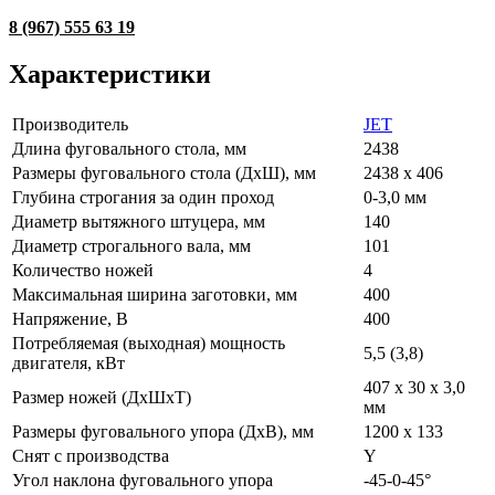
8 (967) 555 63 19
Характеристики
Производитель
JET
Длина фуговального стола, мм
2438
Размеры фуговального стола (ДхШ), мм
2438 х 406
Глубина строгания за один проход
0-3,0 мм
Диаметр вытяжного штуцера, мм
140
Диаметр строгального вала, мм
101
Количество ножей
4
Максимальная ширина заготовки, мм
400
Напряжение, В
400
Потребляемая (выходная) мощность
5,5 (3,8)
двигателя, кВт
407 х 30 х 3,0
Размер ножей (ДхШхТ)
мм
Размеры фуговального упора (ДхВ), мм
1200 х 133
Снят с производства
Y
Угол наклона фуговального упора
-45-0-45°