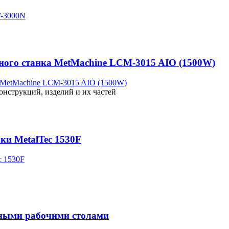
рного станка MetMachine LCM-3015 AIO (1500W)
онструкций, изделий и их частей
ки MetalTec 1530F
нными рабочими столами