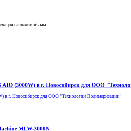
авеющая / алюминий, мм
5 AIO (3000W) в г. Новосибирск для ООО "Технол
Machine MLW-3000N