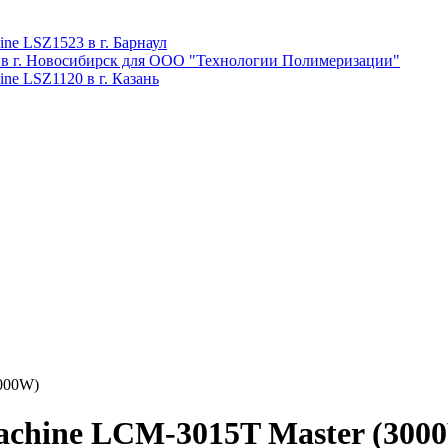
ne LSZ1523 в г. Барнаул
 в г. Новосибирск для ООО "Технологии Полимеризации"
ne LSZ1120 в г. Казань
000W)
chine LCM-3015T Master (300