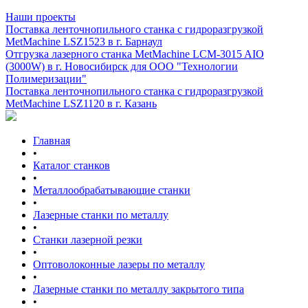
Наши проекты
Поставка ленточнопильного станка c гидроразгрузкой
MetMachine LSZ1523 в г. Барнаул
Отгрузка лазерного станка MetMachine LCM-3015 AIO
(3000W) в г. Новосибирск для ООО "Технологии
Полимеризации"
Поставка ленточнопильного станка c гидроразгрузкой
MetMachine LSZ1120 в г. Казань
Главная
•
Каталог станков
•
Металлообрабатывающие станки
•
Лазерные станки по металлу
•
Станки лазерной резки
•
Оптоволоконные лазеры по металлу
•
Лазерные станки по металлу закрытого типа
•