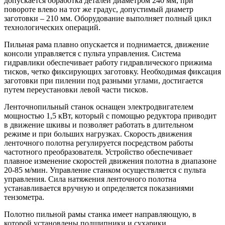
допускается обработка деталей диаметром 240 мм, при
повороте влево на тот же градус, допустимый диаметр
заготовки – 210 мм. Оборудование выполняет полный цикл
технологических операций.
Пильная рама плавно опускается и поднимается, движение
консоли управляется с пульта управления. Система
гидравлики обеспечивает работу гидравлического прижима
тисков, четко фиксирующих заготовку. Необходимая фиксация
заготовки при пилении под разными углами, достигается
путем переустановки левой части тисков.
Ленточнопильный станок оснащен электродвигателем
мощностью 1,5 кВт, который с помощью редуктора приводит
в движение шкивы и позволяет работать в длительном
режиме и при больших нагрузках. Скорость движения
ленточного полотна регулируется посредством работы
частотного преобразователя. Устройство обеспечивает
плавное изменение скоростей движения полотна в диапазоне
20-85 м/мин. Управление станком осуществляется с пульта
управления. Сила натяжения ленточного полотна
устанавливается вручную и определяется показаниями
тензометра.
Полотно пильной рамы станка имеет направляющую, в
которой установлены подшипники и сухарики,