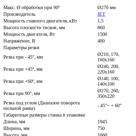
Макс. Ø обработки при 90º
Ø270 мм
Производитель
JET
Мощность главного двигателя, кВт
1,5
Высота плоскости тисков, мм
860
Мощность двигателя, Вт
1500
Напряжение, В
400
Параметры резки
Ø210, 170,
Резка при - 45°, мм
160х160
Ø240, 200,
Резка при +45º, мм
220х160
Ø140, 100,
Резка при +60º, мм
140х100
Ø270, 260,
Резка при 90°, мм
350х220
Резка под углом (Диапазон поворота
- 45°~ + 60°
пильной рамы)
Габаритные размеры станка в упаковке
Длина, мм
1945
Ширина, мм
750
Высота, мм
1660