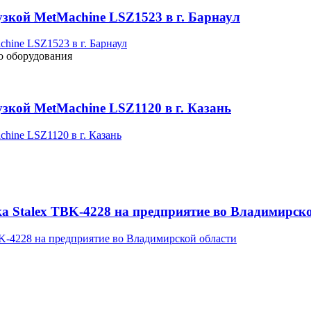
узкой MetMachine LSZ1523 в г. Барнаул
о оборудования
зкой MetMachine LSZ1120 в г. Казань
а Stalex TBK-4228 на предприятие во Владимирск