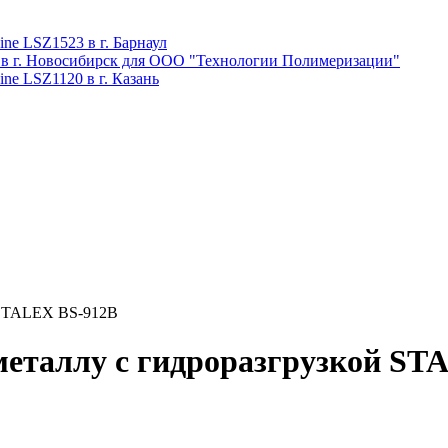
ne LSZ1523 в г. Барнаул
 в г. Новосибирск для ООО "Технологии Полимеризации"
ne LSZ1120 в г. Казань
й STALEX BS-912B
металлу с гидроразгрузкой ST