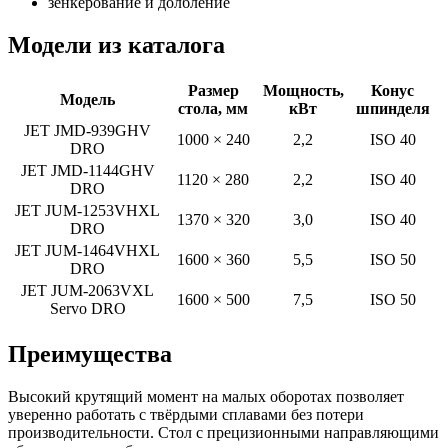
зенкерование и долбление
Модели из каталога
Размер
Мощность,
Конус
Модель
стола, мм
кВт
шпинделя
JET JMD-939GHV
1000 × 240
2,2
ISO 40
DRO
JET JMD-1144GHV
1120 × 280
2,2
ISO 40
DRO
JET JUM-1253VHXL
1370 × 320
3,0
ISO 40
DRO
JET JUM-1464VHXL
1600 × 360
5,5
ISO 50
DRO
JET JUM-2063VXL
1600 × 500
7,5
ISO 50
Servo DRO
Преимущества
Высокий крутящий момент на малых оборотах позволяет
уверенно работать с твёрдыми сплавами без потери
производительности. Стол с прецизионными направляющими