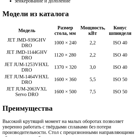
зенкерование и долбление
Модели из каталога
Размер
Мощность,
Конус
Модель
стола, мм
кВт
шпинделя
JET JMD-939GHV
1000 × 240
2,2
ISO 40
DRO
JET JMD-1144GHV
1120 × 280
2,2
ISO 40
DRO
JET JUM-1253VHXL
1370 × 320
3,0
ISO 40
DRO
JET JUM-1464VHXL
1600 × 360
5,5
ISO 50
DRO
JET JUM-2063VXL
1600 × 500
7,5
ISO 50
Servo DRO
Преимущества
Высокий крутящий момент на малых оборотах позволяет
уверенно работать с твёрдыми сплавами без потери
производительности. Стол с прецизионными направляющими