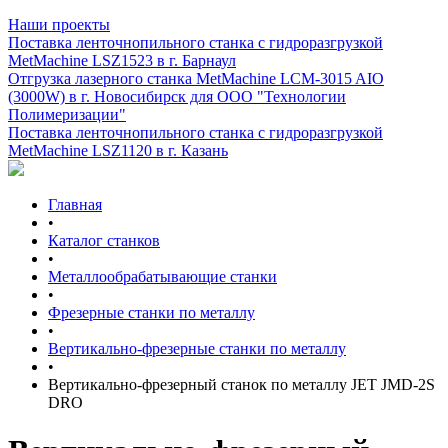
Наши проекты
Поставка ленточнопильного станка c гидроразгрузкой
MetMachine LSZ1523 в г. Барнаул
Отгрузка лазерного станка MetMachine LCM-3015 AIO
(3000W) в г. Новосибирск для ООО "Технологии
Полимеризации"
Поставка ленточнопильного станка c гидроразгрузкой
MetMachine LSZ1120 в г. Казань
Главная
•
Каталог станков
•
Металлообрабатывающие станки
•
Фрезерные станки по металлу
•
Вертикально-фрезерные станки по металлу
•
Вертикально-фрезерный станок по металлу JET JMD-2S
DRO