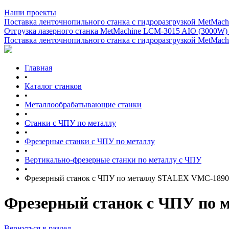
Наши проекты
Поставка ленточнопильного станка c гидроразгрузкой MetMachi
Отгрузка лазерного станка MetMachine LCM-3015 AIO (3000W)
Поставка ленточнопильного станка c гидроразгрузкой MetMachi
Главная
•
Каталог станков
•
Металлообрабатывающие станки
•
Станки с ЧПУ по металлу
•
Фрезерные станки с ЧПУ по металлу
•
Вертикально-фрезерные станки по металлу с ЧПУ
•
Фрезерный станок с ЧПУ по металлу STALEX VMC-1890
Фрезерный станок с ЧПУ по
Вернуться в раздел