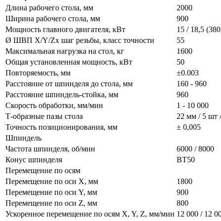
Длина рабочего стола, мм
2000
Ширина рабочего стола, мм
900
Мощность главного двигателя, кВт
15 / 18,5 (380
Ø ШВП X/Y/Zх шаг резьбы, класс точности
55
Максимальная нагрузка на стол, кг
1600
Общая установленная мощность, кВт
50
Повторяемость, мм
±0.003
Расстояние от шпинделя до стола, мм
160 - 960
Расстояние шпиндель-стойка, мм
960
Скорость обработки, мм/мин
1 - 10 000
Т-образные пазы стола
22 мм / 5 шт 
Точность позиционирования, мм
± 0,005
Шпиндель
Частота шпинделя, об/мин
6000 / 8000
Конус шпинделя
BT50
Перемещение по осям
Перемещение по оси X, мм
1800
Перемещение по оси Y, мм
900
Перемещение по оси Z, мм
800
Ускоренное перемещение по осям X, Y, Z, мм/мин
12 000 / 12 0