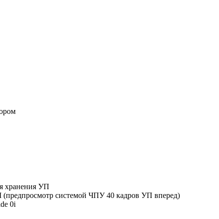
ором
ля хранения УП
 (предпросмотр системой ЧПУ 40 кадров УП вперед)
de 0i