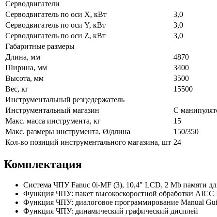
Серводвигатели
Серводвигатель по оси X, кВт
3,0
Серводвигатель по оси Y, кВт
3,0
Серводвигатель по оси Z, кВт
3,0
Габаритные размеры
Длина, мм
4870
Ширина, мм
3400
Высота, мм
3500
Вес, кг
15500
Инструментальный резцедержатель
Инструментальный магазин
С манипулят
Макс. масса инструмента, кг
15
Макс. размеры инструмента, Ø/длина
150/350
Кол-во позиций инструментального магазина, шт
24
Комплектация
Система ЧПУ Fanuc 0i-MF (3), 10,4" LCD, 2 Mb памяти д
Функция ЧПУ: пакет высокоскоростной обработки AICC I
Функция ЧПУ: диалоговое программирование Manual Gui
Функция ЧПУ: динамический графический дисплей