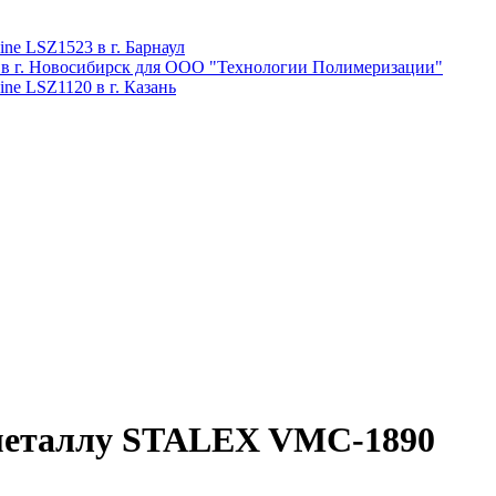
ne LSZ1523 в г. Барнаул
 в г. Новосибирск для ООО "Технологии Полимеризации"
ne LSZ1120 в г. Казань
 металлу STALEX VMC-1890