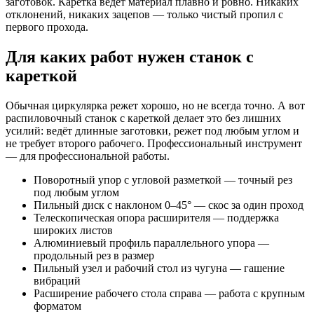
заготовок. Каретка ведёт материал плавно и ровно. Никаких
отклонений, никаких зацепов — только чистый пропил с
первого прохода.
Для каких работ нужен станок с
кареткой
Обычная циркулярка режет хорошо, но не всегда точно. А вот
распиловочный станок с кареткой делает это без лишних
усилий: ведёт длинные заготовки, режет под любым углом и
не требует второго рабочего. Профессиональный инструмент
— для профессиональной работы.
Поворотный упор с угловой разметкой — точный рез
под любым углом
Пильный диск с наклоном 0–45° — скос за один проход
Телескопическая опора расширителя — поддержка
широких листов
Алюминиевый профиль параллельного упора —
продольный рез в размер
Пильный узел и рабочий стол из чугуна — гашение
вибраций
Расширение рабочего стола справа — работа с крупным
форматом