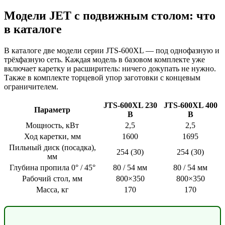
Модели JET с подвижным столом: что
в каталоге
В каталоге две модели серии JTS-600XL — под однофазную и
трёхфазную сеть. Каждая модель в базовом комплекте уже
включает каретку и расширитель: ничего докупать не нужно.
Также в комплекте торцевой упор заготовки с концевым
ограничителем.
JTS-600XL 230
JTS-600XL 400
Параметр
В
В
Мощность, кВт
2,5
2,5
Ход каретки, мм
1600
1695
Пильный диск (посадка),
254 (30)
254 (30)
мм
Глубина пропила 0° / 45°
80 / 54 мм
80 / 54 мм
Рабочий стол, мм
800×350
800×350
Масса, кг
170
170