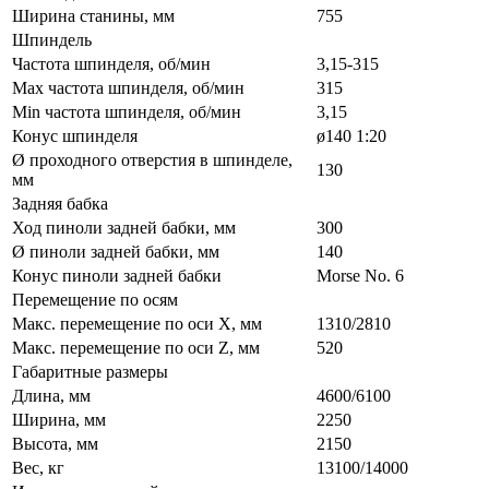
Ширина станины, мм
755
Шпиндель
Частота шпинделя, об/мин
3,15-315
Max частота шпинделя, об/мин
315
Min частота шпинделя, об/мин
3,15
Конус шпинделя
ø140 1:20
Ø проходного отверстия в шпинделе,
130
мм
Задняя бабка
Ход пиноли задней бабки, мм
300
Ø пиноли задней бабки, мм
140
Конус пиноли задней бабки
Morse No. 6
Перемещение по осям
Макс. перемещение по оси X, мм
1310/2810
Макс. перемещение по оси Z, мм
520
Габаритные размеры
Длина, мм
4600/6100
Ширина, мм
2250
Высота, мм
2150
Вес, кг
13100/14000