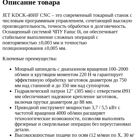
Описание товара
JET KDCK-40HF CNC – это современный токарный станок с
числовым программным управлением, сочетающий высокую
производительность, точность обработки и долговечность.
Оснащенный системой ЧПУ Fanuc 0i, он обеспечивает
стабильное выполнение сложных операций с
повторяемостью ±0,003 мм и точностью
позиционирования ±0,005 мм.
Ключевые преимущества:
Мощный шпиндель с диапазоном вращения 100–2000
об/мин и крутящим моментом 220 Н·м гарантирует
эффективную обработку заготовок диаметром до 750
мм над станиной и до 350 мм над суппортом.
Гидравлический патрон 12" (305 мм) с отверстием Ø91
мм обеспечивает надежное крепление заготовок,
включая прутки диаметром до 88 мм.
Приводной инструмент мощностью 3,7 / 5,5 кВт с
частотой вращения 4000 об/мин расширяет
технологические возможности, позволяя выполнять
фрезерные и сверлильные операции без переустановки
детали.
Высокоскоростные подачи по осям (12 м/мин по X, 30 м/