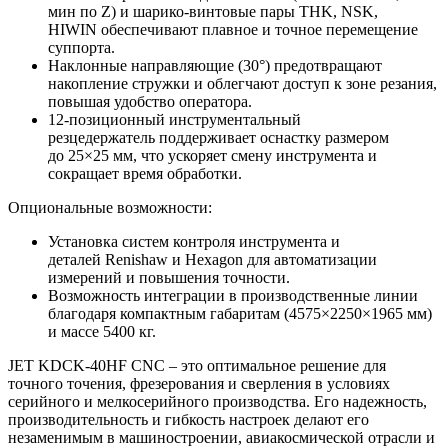
мин по Z) и шарико-винтовые пары THK, NSK,
HIWIN обеспечивают плавное и точное перемещение
суппорта.
Наклонные направляющие (30°) предотвращают
накопление стружки и облегчают доступ к зоне резания,
повышая удобство оператора.
12-позиционный инструментальный
резцедержатель поддерживает оснастку размером
до 25×25 мм, что ускоряет смену инструмента и
сокращает время обработки.
Опциональные возможности:
Установка систем контроля инструмента и
деталей Renishaw и Hexagon для автоматизации
измерений и повышения точности.
Возможность интеграции в производственные линии
благодаря компактным габаритам (4575×2250×1965 мм)
и массе 5400 кг.
JET KDCK-40HF CNC – это оптимальное решение для
точного точения, фрезерования и сверления в условиях
серийного и мелкосерийного производства. Его надежность,
производительность и гибкость настроек делают его
незаменимым в машиностроении, авиакосмической отрасли и