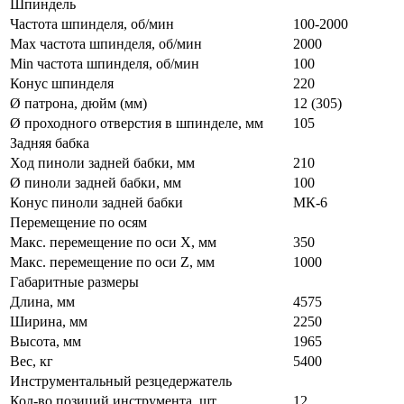
Шпиндель
Частота шпинделя, об/мин
100-2000
Max частота шпинделя, об/мин
2000
Min частота шпинделя, об/мин
100
Конус шпинделя
220
Ø патрона, дюйм (мм)
12 (305)
Ø проходного отверстия в шпинделе, мм
105
Задняя бабка
Ход пиноли задней бабки, мм
210
Ø пиноли задней бабки, мм
100
Конус пиноли задней бабки
МК-6
Перемещение по осям
Макс. перемещение по оси X, мм
350
Макс. перемещение по оси Z, мм
1000
Габаритные размеры
Длина, мм
4575
Ширина, мм
2250
Высота, мм
1965
Вес, кг
5400
Инструментальный резцедержатель
Кол-во позиций инструмента, шт
12