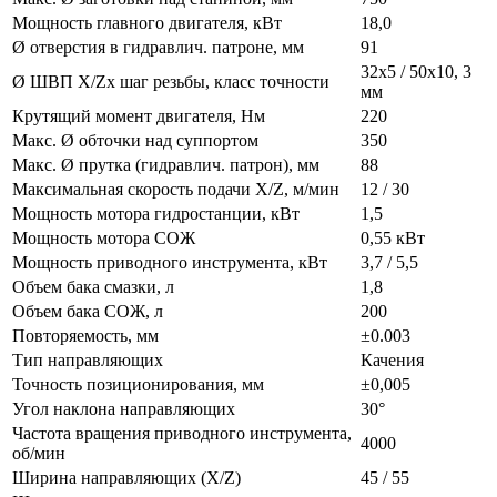
Мощность главного двигателя, кВт
18,0
Ø отверстия в гидравлич. патроне, мм
91
32х5 / 50х10, 3
Ø ШВП X/Zх шаг резьбы, класс точности
мм
Крутящий момент двигателя, Нм
220
Макс. Ø обточки над суппортом
350
Макс. Ø прутка (гидравлич. патрон), мм
88
Максимальная скорость подачи X/Z, м/мин
12 / 30
Мощность мотора гидростанции, кВт
1,5
Мощность мотора СОЖ
0,55 кВт
Мощность приводного инструмента, кВт
3,7 / 5,5
Объем бака смазки, л
1,8
Объем бака СОЖ, л
200
Повторяемость, мм
±0.003
Тип направляющих
Качения
Точность позиционирования, мм
±0,005
Угол наклона направляющих
30°
Частота вращения приводного инструмента,
4000
об/мин
Ширина направляющих (X/Z)
45 / 55