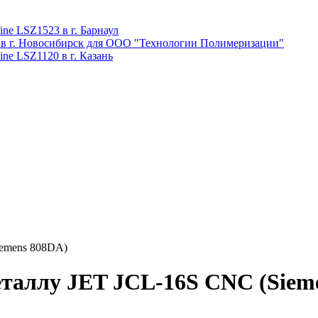
ne LSZ1523 в г. Барнаул
 в г. Новосибирск для ООО "Технологии Полимеризации"
ne LSZ1120 в г. Казань
iemens 808DA)
таллу JET JCL-16S CNC (Siem