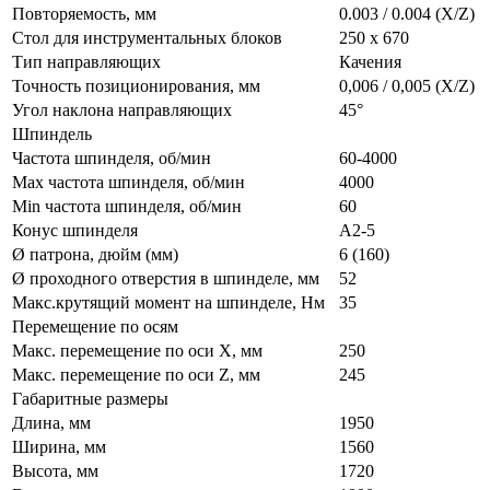
Повторяемость, мм
0.003 / 0.004 (X/Z)
Стол для инструментальных блоков
250 х 670
Тип направляющих
Качения
Точность позиционирования, мм
0,006 / 0,005 (X/Z)
Угол наклона направляющих
45°
Шпиндель
Частота шпинделя, об/мин
60-4000
Max частота шпинделя, об/мин
4000
Min частота шпинделя, об/мин
60
Конус шпинделя
A2-5
Ø патрона, дюйм (мм)
6 (160)
Ø проходного отверстия в шпинделе, мм
52
Макс.крутящий момент на шпинделе, Нм
35
Перемещение по осям
Макс. перемещение по оси X, мм
250
Макс. перемещение по оси Z, мм
245
Габаритные размеры
Длина, мм
1950
Ширина, мм
1560
Высота, мм
1720