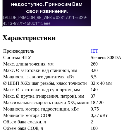
Характеристики
Производитель
JET
Система ЧПУ
Siemens 808DA
Макс. длина точения, мм
260
Макс. Ø заготовки над станиной, мм
320
Мощность главного двигателя, кВт
5,5
Ø ШВП X/Zх шаг резьбы, класс точности
32 х 40 мм
Макс. Ø заготовки над суппортом, мм
140
Макс. Ø прутка (гидравлич. патрон), мм
37
Максимальная скорость подачи X/Z, м/мин
18 / 20
Мощность мотора гидростанции, кВт
0,75
Мощность мотора СОЖ
0,37 кВт
Объем бака смазки, л
2
Объем бака СОЖ, л
100