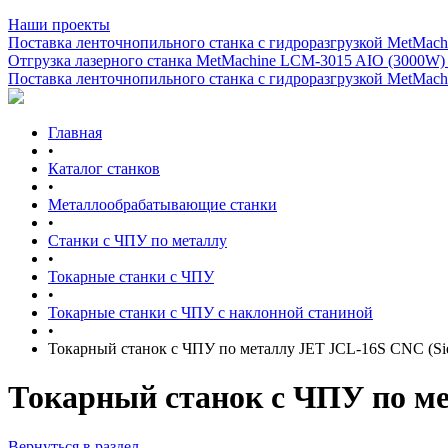
Наши проекты
Поставка ленточнопильного станка c гидроразгрузкой MetMachi
Отгрузка лазерного станка MetMachine LCM-3015 AIO (3000W)
Поставка ленточнопильного станка c гидроразгрузкой MetMachi
Главная
•
Каталог станков
•
Металлообрабатывающие станки
•
Станки с ЧПУ по металлу
•
Токарные станки с ЧПУ
•
Токарные станки с ЧПУ с наклонной станиной
•
Токарный станок с ЧПУ по металлу JET JCL-16S CNC (S
Токарный станок с ЧПУ по ме
Вернуться в раздел