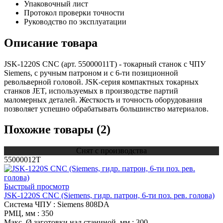
Упаковочный лист
Протокол проверки точности
Руководство по эксплуатации
Описание товара
JSK-1220S CNC (арт. 55000011T) - токарный станок с ЧПУ
Siemens, с ручным патроном и с 6-ти позиционной
револьверной головой. JSK-серия компактных токарных
станков JET, используемых в производстве партий
маломерных деталей. Жесткость и точность оборудования
позволяет успешно обрабатывать большинство материалов.
Похожие товары (2)
Снят с производства
55000012T
Быстрый просмотр
JSK-1220S CNC (Siemens, гидр. патрон, 6-ти поз. рев. голова)
Система ЧПУ
: Siemens 808DA
РМЦ, мм
: 350
Макс. Ø заготовки над станиной, мм
: 300